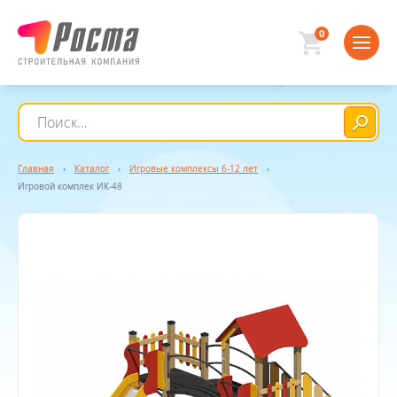
0
Главная
›
Каталог
›
Игровые комплексы 6-12 лет
›
Игровой комплек ИК-48